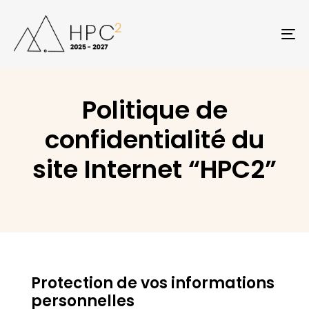
Skip
Skip
links
to
To
primary
na
navigation
Skip
Politique de
to
content
confidentialité du
site Internet “HPC2”
Protection de vos informations
personnelles